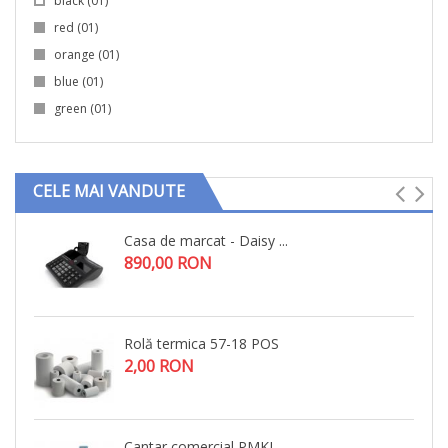
black
(01)
red
(01)
orange
(01)
blue
(01)
green
(01)
CELE MAI VANDUTE
Casa de marcat - Daisy ...
890,00 RON
Rolă termica 57-18 POS
2,00 RON
Cantar comercial PMKL ...