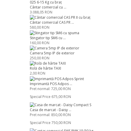
Cântar comercial cu ...
3.088,05 RON
Cântar comercial CAS PR ...
580,00 RON
Stingator tip SM6 cu ...
160,00 RON
Camera 5mp IP de exterior
250,00 RON
Rolă de hârtie TAXI
2,00 RON
Imprimantă POS Adpos ...
Pret normal:
725,00 RON
Special Price
675,00 RON
Casa de marcat - Daisy ...
Pret normal:
850,00 RON
Special Price
750,00 RON