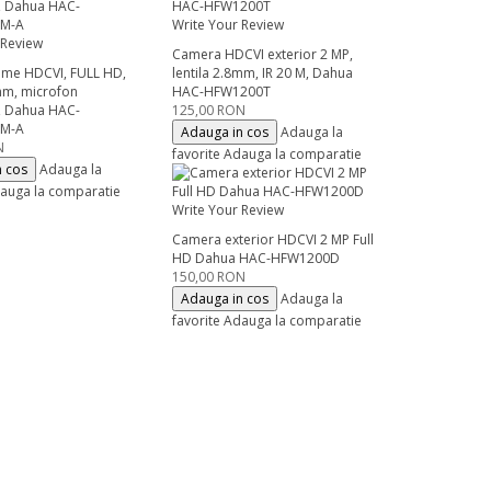
Write Your Review
 Review
Camera HDCVI exterior 2 MP,
me HDCVI, FULL HD,
lentila 2.8mm, IR 20 M, Dahua
8mm, microfon
HAC-HFW1200T
, Dahua HAC-
125,00 RON
M-A
Adauga in cos
Adauga la
N
favorite
Adauga la comparatie
n cos
Adauga la
auga la comparatie
Write Your Review
Camera exterior HDCVI 2 MP Full
HD Dahua HAC-HFW1200D
150,00 RON
Adauga in cos
Adauga la
favorite
Adauga la comparatie