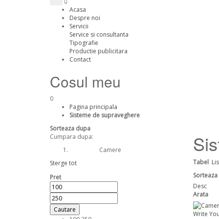
Acasa
Despre noi
Servicii
Service si consultanta
Tipografie
Productie publicitara
Contact
Cosul meu
0
Pagina principala
Sisteme de supraveghere
Sorteaza dupa
Sis
Cumpara dupa:
Camere
Tip produs:
Tabel
Li
Sterge tot
Sorteaza
Pret
Desc
Arata
Cautare
Write Yo