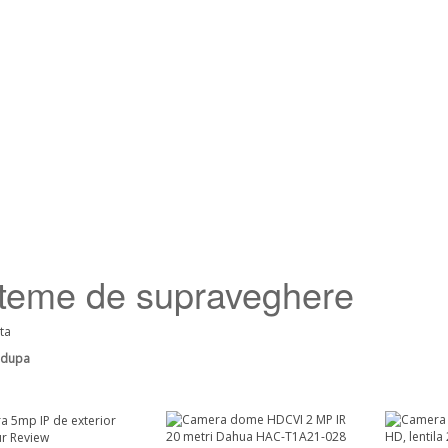
teme de supraveghere
sta
 dupa
ur Review