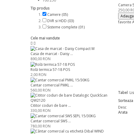
100
250
Camera 5
Tip produs
250,00 
Camere
(05)
Adauga 
DVR si HDD
(03)
favorite
A
Sisteme complete
(01)
Cele mai vandute
Casa de marcat - Daisy ...
890,00 RON
Rolă termica 57-18 POS
2,00 RON
Cantar comercial PMKL ...
560,00 RON
Tabel
Li
Sorteaza
Cititor coduri de bare ...
Desc
330,00 RON
Arata
Cantar comercial SWS ...
780,00 RON