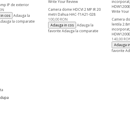
Write Your Review
mp IP de exterior
Camera dome HDCVI 2 MP IR 20
RON
Write Your
metri Dahua HAC-T1A21-028
in cos
Adauga la
100,00 RON
Camera do
dauga la comparatie
lentila 2.
Adauga in cos
Adauga la
incorporat
favorite
Adauga la comparatie
HDW1200E
140,00 RO
Adauga i
favorite
Ad
sta
 dupa