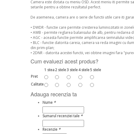
Camera este dotata cu meniu OSD. Acest meniu iti permite sa mo
setarile pentru a obtine rezultatul perfect.
De asemenea, camera are o serie de functii utile care iti garant
• DWDR - functie care permite cresterea luminozitatii in zonel
• AWB - permite reglarea balansului de alb, pentru redarea de
• AGC - aceasta functie permite amplificarea semnalului video 
• BLC - functie datorita careia, camera va reda imagini cu ilu
din prim-plan;
• 2DNR - datorita acestei functii, vei obtine imagini fara "purec
Cum evaluezi acest produs?
1 stea
2 stele
3 stele
4 stele
5 stele
Pret
Calitate
Adauga recenzia ta
Nume
*
Sumarul recenziei tale
*
Recenzie
*