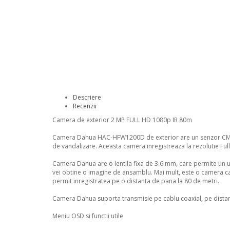
Descriere
Recenzii
Camera de exterior 2 MP FULL HD 1080p IR 80m
Camera Dahua HAC-HFW1200D de exterior are un senzor CMOS de 
de vandalizare. Aceasta camera inregistreaza la rezolutie Fu
Camera Dahua are o lentila fixa de 3.6 mm, care permite un u
vei obtine o imagine de ansamblu. Mai mult, este o camera care
permit inregistratea pe o distanta de pana la 80 de metri.
Camera Dahua suporta transmisie pe cablu coaxial, pe distan
Meniu OSD si functii utile