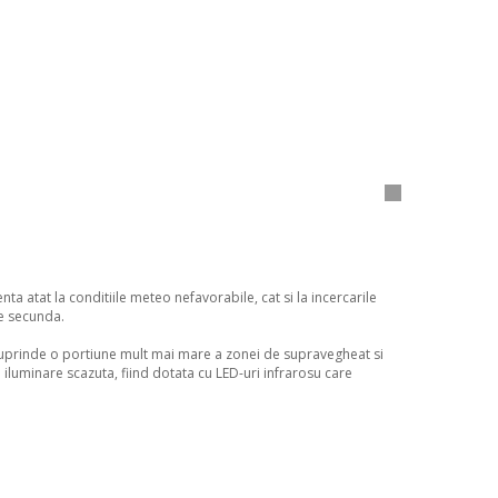
atat la conditiile meteo nefavorabile, cat si la incercarile
pe secunda.
 suprinde o portiune mult mai mare a zonei de supravegheat si
 iluminare scazuta, fiind dotata cu LED-uri infrarosu care