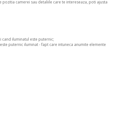
 pozitia camerei sau detaliile care te intereseaza, poti ajusta
i cand iluminatul este puternic;
l este puternic iluminat - fapt care intuneca anumite elemente