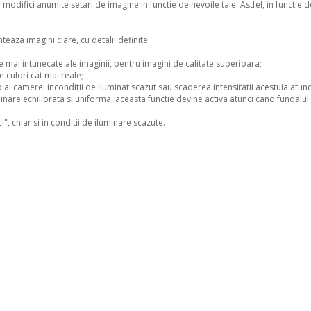
difici anumite setari de imagine in functie de nevoile tale. Astfel, in functie de
eaza imagini clare, cu detalii definite:
e mai intunecate ale imaginii, pentru imagini de calitate superioara;
 culori cat mai reale;
al camerei inconditii de iluminat scazut sau scaderea intensitatii acestuia atunc
minare echilibrata si uniforma; aceasta functie devine activa atunci cand fundalu
i", chiar si in conditii de iluminare scazute.