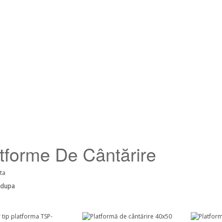
tforme De Cântărire
sta
 dupa