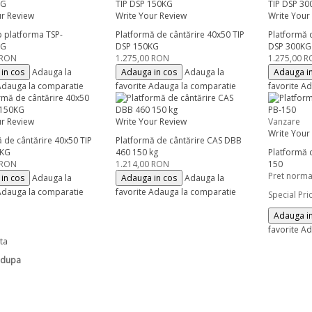
ur Review
Write Your Review
Write Your
p platforma TSP-
Platformă de cântărire 40x50 TIP
Platformă 
KG
DSP 150KG
DSP 300KG
 RON
1.275,00 RON
1.275,00 
in cos
Adauga la
Adauga in cos
Adauga la
Adauga i
dauga la comparatie
favorite
Adauga la comparatie
favorite
Ad
ur Review
Write Your Review
Vanzare
Write Your
 de cântărire 40x50 TIP
Platformă de cântărire CAS DBB
0KG
460 150 kg
Platformă 
 RON
1.214,00 RON
150
Pret norma
in cos
Adauga la
Adauga in cos
Adauga la
dauga la comparatie
favorite
Adauga la comparatie
Special Pri
Adauga i
favorite
Ad
sta
 dupa