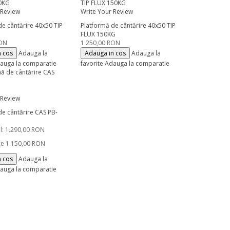
 Review
Write Your Review
de cântărire 40x50 TIP
Platformă de cântărire 40x50 TIP
FLUX 150KG
RON
1.250,00 RON
n cos
Adauga la
Adauga in cos
Adauga la
auga la comparatie
favorite
Adauga la comparatie
 Review
de cântărire CAS PB-
l:
1.290,00 RON
ce
1.150,00 RON
n cos
Adauga la
auga la comparatie