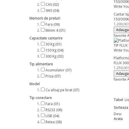
CAS
(02)
Write Yo
SWS
(04)
Cantar ti
Memorii de preturi
150/300
1.200,00
Fara
(06)
Adauga 
Minim 4
(01)
favorite
A
Capacitate cantarire
30 Kg
(01)
150 Kg
(04)
Write Yo
300 Kg
(02)
Platformă
FLUX 30
Tip alimentare
1.250,00
Acumulator
(07)
Adauga 
Priza
(07)
favorite
A
Model
Cu afisaj pe brat
(07)
Tip conectare
Tabel
Li
Fara
(01)
Sorteaza
RS232
(06)
Desc
USB
(04)
Arata
Retea
(06)