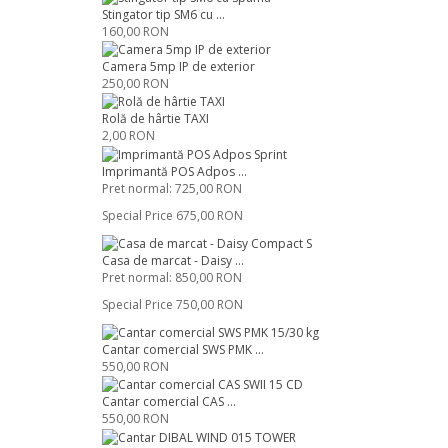
Stingator tip SM6 cu ...
160,00 RON
Camera 5mp IP de exterior
250,00 RON
Rolă de hârtie TAXI
2,00 RON
Imprimantă POS Adpos ...
Pret normal:
725,00 RON
Special Price
675,00 RON
Casa de marcat - Daisy ...
Pret normal:
850,00 RON
Special Price
750,00 RON
Cantar comercial SWS PMK ...
550,00 RON
Cantar comercial CAS ...
550,00 RON