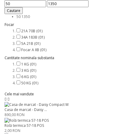
Cautare
50
1350
Focar
21A 70B
(01)
34A 183B
(01)
5A 21B
(01)
Focar A IIB
(01)
Cantitate nominala substanta
1 KG
(01)
3 KG
(01)
6 KG
(01)
50 KG
(01)
Cele mai vandute
Casa de marcat - Daisy ...
890,00 RON
Rolă termica 57-18 POS
2,00 RON