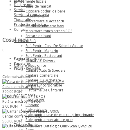
Echipamente fiscale
Despre noi
Case de marcat
Servicii
Cititoare coduri de bare
Service si consultanta
Imprimante
Tipografie
Marcatoare si accesorii
Productie publicitara
Masini de numarat bani
Contact
Monitoare touch screen POS
Sertare de bani
Cosul meu
Servicii si Soft
Soft Pentru Case De Schimb Valutar
0
Soft Pentru Magazin
Soft Pentru Restaurant
Pagina principala
Utilitare Şi Drivere
Papetarie
Cantare electronice
Pixuri - Rechizite
Cântare Auto Şi Speciale
Cântare Comerciale
Cele mai vandute
Cântare Cu Etichetare
Cântare Încorporabile
Casa de marcat - Daisy ...
Platforme De Cântărire
890,00 RON
Consumabile
Carduri PVC
Rolă termica 57-18 POS
Riboane
2,00 RON
Role etichete
Role pentru case de marcat şi imprimante
Cantar comercial PMKL ...
Role pentru marcatoare preţ
560,00 RON
Tipizate fiscale
Avize