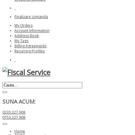
Finalizare comanda
My Orders
Account Information
Address Book
My Tags
Billing Agreements
Recurring Profiles
SUNA ACUM:
0233.227.908
0753.227.908
Home
Acasa