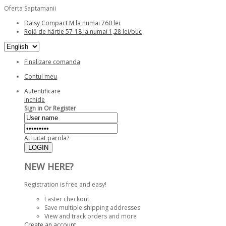
Oferta Saptamanii
Daisy Compact M la numai 760 lei
Rolă de hârtie 57-18 la numai 1,28 lei/buc
Finalizare comanda
Contul meu
Autentificare
Inchide
Sign in Or Register
Ati uitat parola?
NEW HERE?
Registration is free and easy!
Faster checkout
Save multiple shipping addresses
View and track orders and more
Create an account