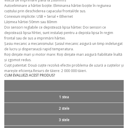
Viteza de imprimare până la 260mm/s
Autoeliminare a hârtiei boțite: Eliminarea hârtiei boțite în regiunea
cuțitului prin deschiderea capacului frontal/de sus.
Conexiuni implicite: USB + Serial + Ethernet
Lățimea hârtiei 50mm sau 80mm
Doi sensori reglabile ce depistează lipsa hârtiei: Doi sensori ce
depistează lipsa hîrtiei, sunt instalați pentru a depista lipsa în regim
frontal sau de sus a imprimării hârtiei.
Șasiu mecanic a mecanismului: Șasiul mecanic asigură un timp indelungat
de lucru și dispersează rapid temperatura.
Roți dințate mari și motor mare: Roți dințate mari asigură fiabilitate înaltă
și zgomot redus.
Cuțit patentat: Două cuțite rezolvă efectiv problema de uzură a cuțitelor și
marește eficiența.Resurs de tăiere: 2 000 000 tăieri.
CUM EVALUEZI ACEST PRODUS?
1 stea
2 stele
3 stele