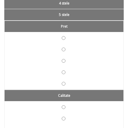
4 stele
5 stele
Pret
Calitate