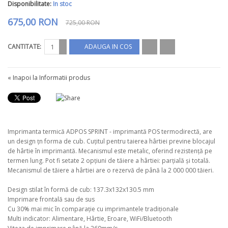
Disponibilitate:
In stoc
675,00 RON
725,00 RON
CANTITATE:
ADAUGA IN COS
«
Inapoi la Informatii produs
Imprimanta termică ADPOS SPRINT - imprimantă POS termodirectă, are
un design țn forma de cub. Cuțitul pentru taierea hârtiei previne blocajul
de hârtie în imprimantă. Mecanismul este metalic, oferind rezistență pe
termen lung. Pot fi setate 2 opțiuni de tăiere a hârtiei: parțială și totală.
Mecanismul de tăiere a hârtiei are o rezervă de până la 2 000 000 tăieri.
Design stilat în formă de cub: 137.3x132x130.5 mm
Imprimare frontală sau de sus
Cu 30% mai mic în comparație cu imprimantele tradiționale
Multi indicator: Alimentare, Hârtie, Eroare, WiFi/Bluetooth