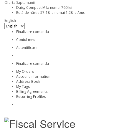
Oferta Saptamanii
Daisy Compact M la numai 760 lei
Rolă de hârtie 57-18 la numai 1,28 lei/buc
English
Finalizare comanda
Contul meu
Autentificare
Finalizare comanda
My Orders
Account Information
Address Book
My Tags
Billing Agreements
Recurring Profiles