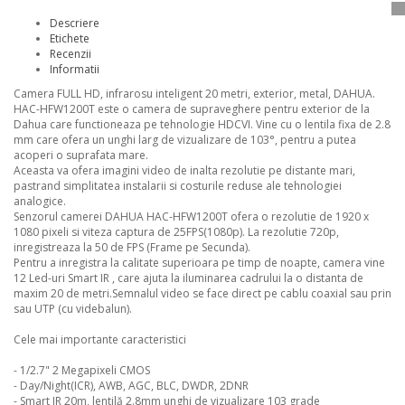
Descriere
Etichete
Recenzii
Informatii
Camera FULL HD, infrarosu inteligent 20 metri, exterior, metal, DAHUA.
HAC-HFW1200T este o camera de supraveghere pentru exterior de la
Dahua care functioneaza pe tehnologie HDCVI. Vine cu o lentila fixa de 2.8
mm care ofera un unghi larg de vizualizare de 103°, pentru a putea
acoperi o suprafata mare.
Aceasta va ofera imagini video de inalta rezolutie pe distante mari,
pastrand simplitatea instalarii si costurile reduse ale tehnologiei
analogice.
Senzorul camerei DAHUA HAC-HFW1200T ofera o rezolutie de 1920 x
1080 pixeli si viteza captura de 25FPS(1080p). La rezolutie 720p,
inregistreaza la 50 de FPS (Frame pe Secunda).
Pentru a inregistra la calitate superioara pe timp de noapte, camera vine
12 Led-uri Smart IR , care ajuta la iluminarea cadrului la o distanta de
maxim 20 de metri.Semnalul video se face direct pe cablu coaxial sau prin
sau UTP (cu videbalun).
Cele mai importante caracteristici
- 1/2.7" 2 Megapixeli CMOS
- Day/Night(ICR), AWB, AGC, BLC, DWDR, 2DNR
- Smart IR 20m, lentilă 2.8mm unghi de vizualizare 103 grade