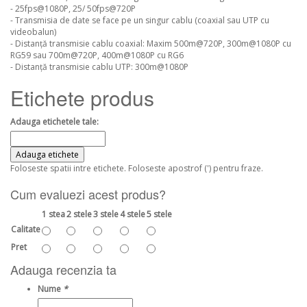
- 25fps@1080P, 25/ 50fps@720P
- Transmisia de date se face pe un singur cablu (coaxial sau UTP cu
videobalun)
- Distanță transmisie cablu coaxial: Maxim 500m@720P, 300m@1080P cu
RG59 sau 700m@720P, 400m@1080P cu RG6
- Distanță transmisie cablu UTP: 300m@1080P
Etichete produs
Adauga etichetele tale:
Adauga etichete
Foloseste spatii intre etichete. Foloseste apostrof (') pentru fraze.
Cum evaluezi acest produs?
1 stea
2 stele
3 stele
4 stele
5 stele
Calitate
Pret
Adauga recenzia ta
Nume
*