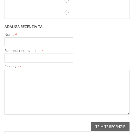
ADAUGA RECENZIA TA
Nume
*
Sumarul recenziei tale
*
Recenzie
*
TRIMITE RECENZIE