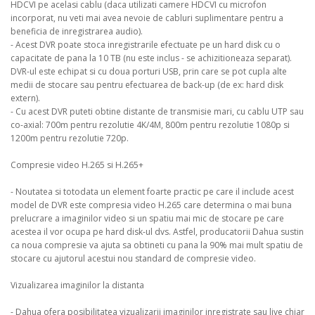
HDCVI pe acelasi cablu (daca utilizati camere HDCVI cu microfon
incorporat, nu veti mai avea nevoie de cabluri suplimentare pentru a
beneficia de inregistrarea audio).
- Acest DVR poate stoca inregistrarile efectuate pe un hard disk cu o
capacitate de pana la 10 TB (nu este inclus - se achizitioneaza separat).
DVR-ul este echipat si cu doua porturi USB, prin care se pot cupla alte
medii de stocare sau pentru efectuarea de back-up (de ex: hard disk
extern).
- Cu acest DVR puteti obtine distante de transmisie mari, cu cablu UTP sau
co-axial: 700m pentru rezolutie 4K/4M, 800m pentru rezolutie 1080p si
1200m pentru rezolutie 720p.
Compresie video H.265 si H.265+
- Noutatea si totodata un element foarte practic pe care il include acest
model de DVR este compresia video H.265 care determina o mai buna
prelucrare a imaginilor video si un spatiu mai mic de stocare pe care
acestea il vor ocupa pe hard disk-ul dvs. Astfel, producatorii Dahua sustin
ca noua compresie va ajuta sa obtineti cu pana la 90% mai mult spatiu de
stocare cu ajutorul acestui nou standard de compresie video.
Vizualizarea imaginilor la distanta
- Dahua ofera posibilitatea vizualizarii imaginilor inregistrate sau live chiar