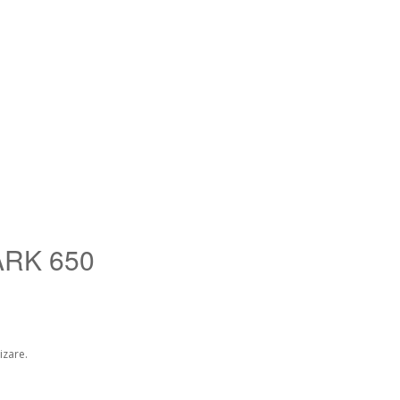
ARK 650
izare.