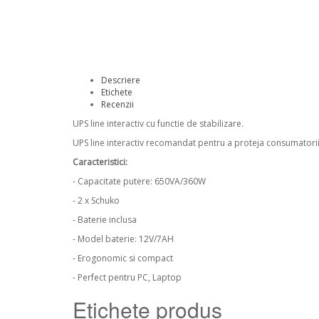
Descriere
Etichete
Recenzii
UPS line interactiv cu functie de stabilizare.
UPS line interactiv recomandat pentru a proteja consumatorii 
Caracteristici:
- Capacitate putere: 650VA/360W
- 2 x Schuko
- Baterie inclusa
- Model baterie: 12V/7AH
- Erogonomic si compact
- Perfect pentru PC, Laptop
Etichete produs