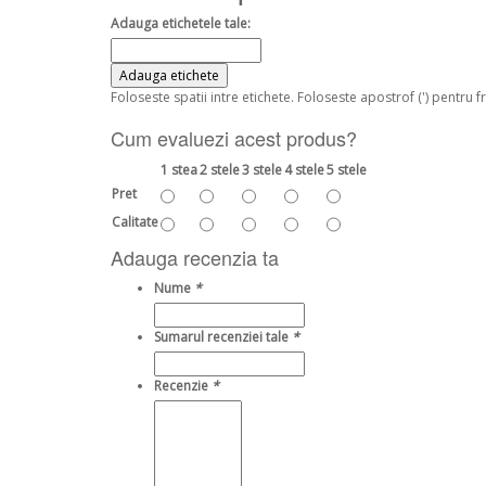
Adauga etichetele tale:
Adauga etichete
Foloseste spatii intre etichete. Foloseste apostrof (') pentru f
Cum evaluezi acest produs?
1 stea
2 stele
3 stele
4 stele
5 stele
Pret
Calitate
Adauga recenzia ta
Nume
*
Sumarul recenziei tale
*
Recenzie
*